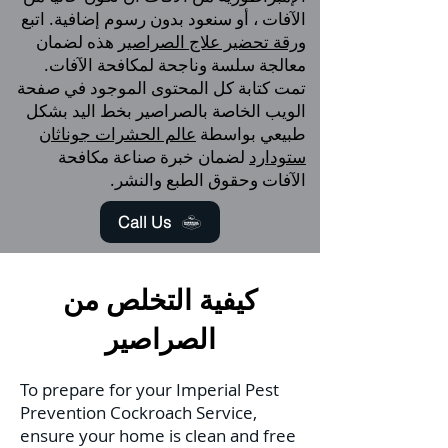
الآفات ، أو سنعود بدون رسوم إضافية. اتبع
ورقة تحضير علاج الصراصير
هذه
لضمان
معالجة سلسة وناجحة لمكافحة الآفات.
تمت كتابة كل المحتوى الموجود في صفحة
الويب الخاصة بالصراصير بخط اليد بشكل
طبيعي بواسطة
عالم الحشرات جوناثان
ستودارد
لضمان خبرة صناعة مكافحة
الآفات وحقوق الطبع والنشر.
Call Us
كيفية التخلص من
الصراصير
To prepare for your Imperial Pest
Prevention Cockroach Service,
ensure your home is clean and free