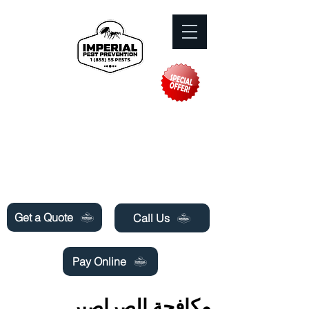
Need Pest Control Help? call and ask us
about our specials today!
Get a Quote
Call Us
Pay Online
مكافحة الصراصير