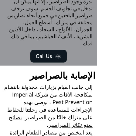
ندرة وجود الصراصير ، إلا أنها يمكن أن
تدخل في تجاويف الجسم. سوف تزحف
صراصير اليافعين في جميع أنحاء تضاريس
مختلفة في منزلك ، أسطح العمل ،
الجدران ، الألواح ، السجاد ، داخل الأذنين
البشرية ، الأنف / الخياشيم ، بما في ذلك
فمك.
Call Us
الإصابة بالصراصير
إلى جانب القيام بزيارات مجدولة بانتظام
لمكافحة الآفات من شركة Imperial
Pest Prevention
، نوصي بهذه
الإجراءات للمساعدة في رحلتنا للحفاظ
على منزلك خاليًا من الصراصير.
نصائح
لمنع تكاثر الصراصير.
يعد التخلص من مصادر الطعام الزائدة