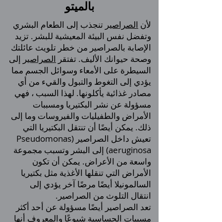
بالميتو
لأن
الصراصير
تنجذب إلى الطعام البشري
وتفضل نفس البيئة المعيشية للبشر. تزيد
الإصابة بالصراصير من خطر تلويث عائلتك
وصحة حيوانك الأليف. تفتقر
الصراصير
إلى
السيطرة على الأمعاء وسوائل الجسم مما
يؤدي إلى التغوط والتبول والقيء من أي
مصادر غذائية يأكلونها. لهذا السبب ، فهي
مسؤولة عن نشر البكتيريا ومسببات
الأمراض والطفيليات والفيروسات وما إلى
ذلك. يمكن أيضًا أن تنتقل البكتيريا التي
تعيش داخل الصراصير (Pseudomonas
aeruginosa) إلى البشر وتسبب مجموعة
واسعة من الأعراض. يمكن أن تكون
الأمراض التي تنقلها الأغذية مثل بكتيريا
السالمونيلا أيضًا مرضًا آخر يؤدي إلى
انتقال التلوث من الصراصير.
تعد الصراصير أيضًا مسؤولة عن أحد أكثر
مسببات الحساسية شيوعًا والمعروف أنها