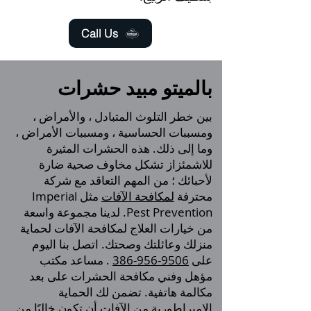
Call Us
بالميتو مبيد حشرات
بين خطر التلوث المتبادل ، والأمراض ،
ومسببات الحساسية ، ومسببات الأمراض ،
وما إلى ذلك. هذه الحشرات المثيرة
للاشمئزاز تشكل مخاوف صحية ضارة
لأحبائك ؛ من المهم التعاقد مع شركة
محترفة
لمكافحة الآفات
مثل Imperial
Pest Prevention. لدينا مجموعة واسعة
من خيارات العلاج لمكافحة الآفات لحماية
منزلك وعائلتك وصحتك. اتصل بنا اليوم
على
9506-956-386
. مساعد مكتب
مؤهل وفني مكافحة الحشرات على بعد
مكالمة هاتفية. تضمن لك الحماية
الإمبراطورية من الآفات أن تكون خاليًا من