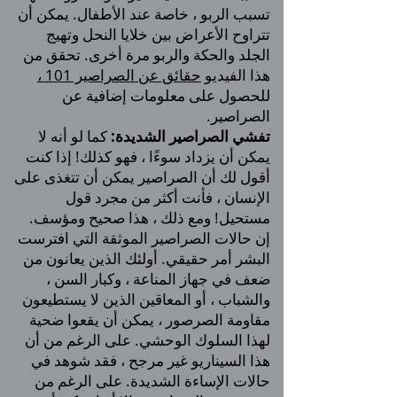
تسبب الربو ، خاصة عند الأطفال. يمكن أن
تتراوح الأعراض بين خلايا النحل وتهيج
الجلد والحكة والربو مرة أخرى. تحقق من
هذا الفيديو
حقائق عن الصراصير 101 ،
للحصول على معلومات إضافية عن
الصراصير.
تفشي الصراصير الشديدة:
كما لو أنه لا
يمكن أن يزداد سوءًا ، فهو كذلك! إذا كنت
أقول لك أن الصراصير يمكن أن تتغذى على
الإنسان ، فأنت أكثر من مجرد قول
مستحيل! ومع ذلك ، هذا صحيح ومؤسف.
إن حالات الصراصير الموثقة التي افترست
البشر أمر حقيقي. أولئك الذين يعانون من
ضعف في جهاز المناعة ، وكبار السن ،
والشباب ، أو المعاقين الذين لا يستطيعون
مقاومة الصرصور ، يمكن أن يقعوا ضحية
لهذا السلوك الوحشي. على الرغم من أن
هذا السيناريو غير مرجح ، فقد شوهد في
حالات الإساءة الشديدة. على الرغم من