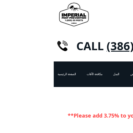
CALL
(386
رض
النمل
مكافحة الآفات
الصفحة الرئيسية
**Please add 3.75% to y