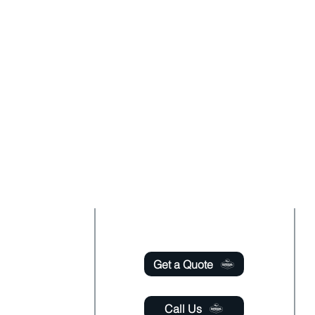
oudly offer pest control and termite services to Fl
 County, Seminole County, Orange County, Flagle
y with over 120 years of combined staff experien
Useful Links
 - Saturday
m - 6:00 pm
Get a Quote
- Saturday
 - 11:00 pm
Call Us