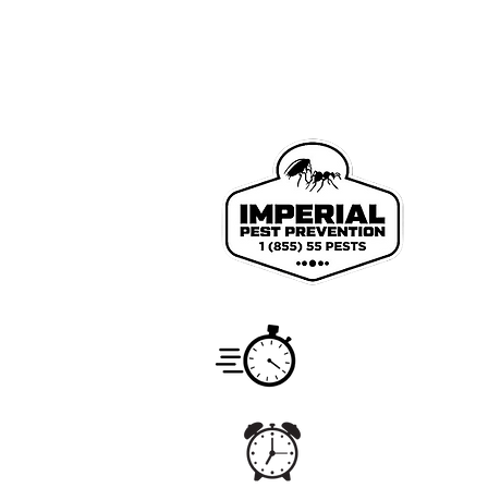
We pr
Johns
Count
Service
Monday
Hours
7:00 a
Office
Monday 
Hours
5:00 am