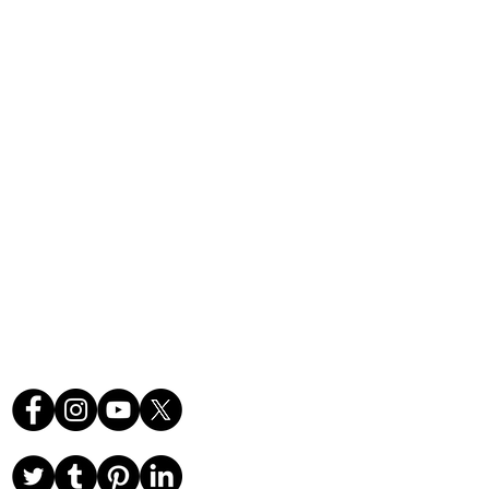
orida's Volusia County, St.
r County, and Brevard
ce.
Follow Us