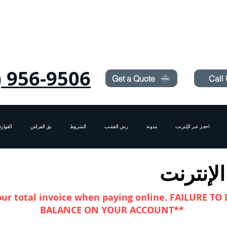
Need Pest Control Help? call and ask us about our s
) 956-9506
Get a Quote
Call
احجز عبر الإنترنت
مدونة
رش العشب
الشروط
بق الفراش
القوا
لإنترنت
our total invoice when paying online. FAILURE TO
BALANCE ON YOUR ACCOUNT**